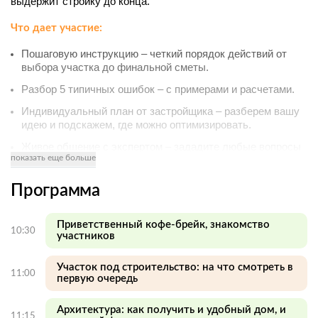
выдержит стройку до конца.
Что дает участие:
Пошаговую инструкцию – четкий порядок действий от 
выбора участка до финальной сметы.
Разбор 5 типичных ошибок – с примерами и расчетами.
Индивидуальный план от застройщика – разберем вашу 
идею и подскажем, где можно оптимизировать.
Живое общение с экспертом – зададите любые вопросы 
показать еще больше
в неформальной обстановке за чаем и кофе.
Программа
Приветственный кофе-брейк, знакомство
10:30
участников
Участок под строительство: на что смотреть в
11:00
первую очередь
Архитектура: как получить и удобный дом, и
11:15