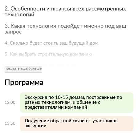
2. Особенности и нюансы всех рассмотренных
технологий
3. Какая технология подойдет именно под ваш
запрос
4. Сколько будет стоить ваш будущий дом
5. Как выбрать строительную компанию
6. Как и где выбрать проект дома
показать еще больше
7. Реальный срок строительства по разным технологиям
Программа
8. И многое, многое другое!
Экскурсия по 10-15 домам, построенные по
🎁 А также, все участники получат персональные скидки
разных технологиям, и общение с
12:00
от партнеров выставки, которые помогут вам сэкономить
представителями компаний
на будущем строительстве!
Получение обратной связи от участников
13:50
экскурсии