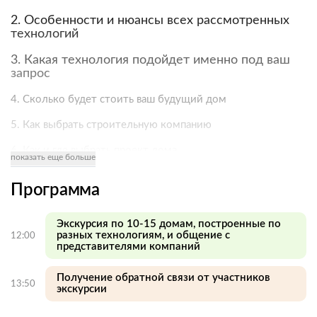
2. Особенности и нюансы всех рассмотренных
технологий
3. Какая технология подойдет именно под ваш
запрос
4. Сколько будет стоить ваш будущий дом
5. Как выбрать строительную компанию
6. Как и где выбрать проект дома
показать еще больше
7. Реальный срок строительства по разным технологиям
Программа
8. И многое, многое другое!
Экскурсия по 10-15 домам, построенные по
🎁 А также, все участники получат персональные скидки
разных технологиям, и общение с
12:00
от партнеров выставки, которые помогут вам сэкономить
представителями компаний
на будущем строительстве!
Получение обратной связи от участников
13:50
экскурсии