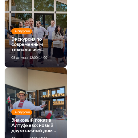
Экскурсия
Экскурсия по
современным
технологиям
строительства
08 августа 12:00-14:00
загородных домов
Экскурсия
Знаковый показ в
Алтуфьево: новый
двухэтажный дом
MiTek от Белхаус